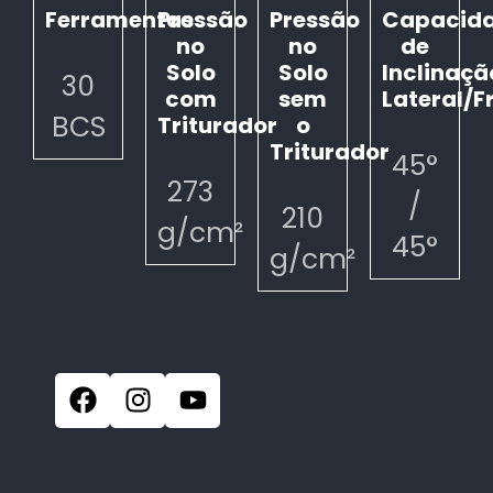
Ferramentas
Pressão
Pressão
Capacid
no
no
de
Solo
Solo
Inclinaçã
30
com
sem
Lateral/F
BCS
Triturador
o
Triturador
45°
273
/
210
g/cm²
45°
g/cm²