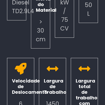
Diesel
kW
50
do
Material
TD2.9L4
/
L
75
>
CV
30
cm
Velocidade
Largura
Largura
de
de
total
Deslocamento
Trabalho
de
trabalho
6
1450
com