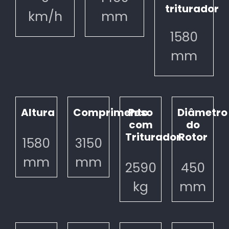
triturador
km/h
mm
1580
mm
Altura
Comprimento
Peso
Diâmetro
com
do
Triturador
Rotor
1580
3150
mm
mm
2590
450
kg
mm