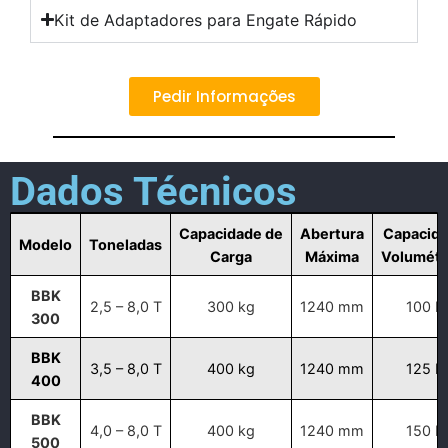
Kit de Adaptadores para Engate Rápido
Pedir Informações
Dados Técnicos
Capacidade de
Abertura
Capacid
Modelo
Toneladas
Carga
Máxima
Volumétr
BBK
2,5 – 8,0 T
300 kg
1240 mm
100 L
300
BBK
3,5 – 8,0 T
400 kg
1240 mm
125 L
400
BBK
4,0 – 8,0 T
400 kg
1240 mm
150 L
500