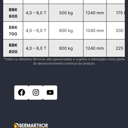
BBK
4,0 – 8,0 T
500 kg
1240 mm
175 L
600
BBK
4,0 – 8,0 T
600 kg
1240 mm
200 L
700
BBK
4,0 – 8,0 T
600 kg
1240 mm
225 L
800
*Todos os detalhes técnicos são aproximados e sujeitos a alterações como parte
do desenvolvimento contínuo do produto.