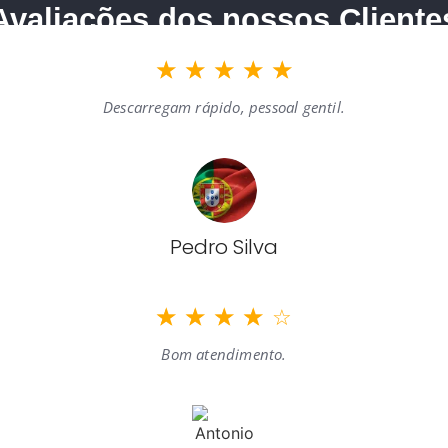
Avaliações dos nossos Cliente
☆
☆
☆
☆
☆
Descarregam rápido, pessoal gentil.
Pedro Silva
☆
☆
☆
☆
☆
Bom atendimento.