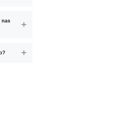
u nas
ão?
HORÁRIO DE FUNCIONAM
SEGUNDA-SEXTA das 8:30-12: