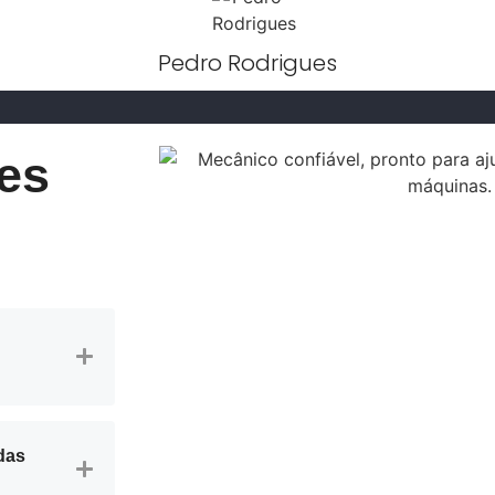
Pedro Rodrigues
es
das