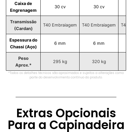
Caixa de
30 cv
30 cv
Engrenagem
Transmissão
T40 Embraiagem
T40 Embraiagem
T40 
(Cardan)
Espessura do
6 mm
6 mm
Chassi (Aço)
Peso
295 kg
320 kg
Aprox.*
*Todos os detalhes técnicos são aproximados e sujeitos a alterações como
parte do desenvolvimento contínuo do produto.
Extras Opcionais
Para a Capinadeira