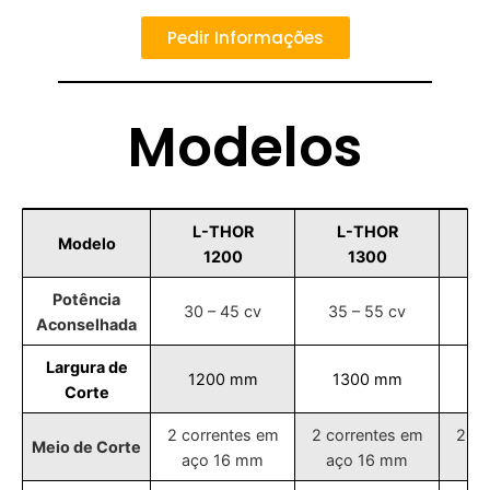
Pedir Informações
Modelos
L-THOR
L-THOR
Modelo
1200
1300
Potência
30 – 45 cv
35 – 55 cv
40
Aconselhada
Largura de
1200 mm
1300 mm
1
Corte
2 correntes em
2 correntes em
2 co
Meio de Corte
aço 16 mm
aço 16 mm
aç