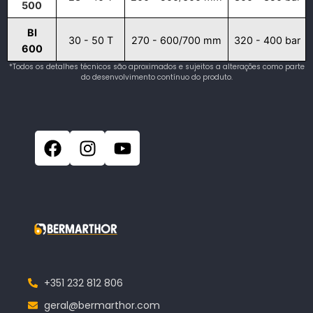
500
BI
30 - 50 T
270 - 600/700 mm
320 - 400 bar
600
*Todos os detalhes técnicos são aproximados e sujeitos a alterações como parte
do desenvolvimento contínuo do produto.
+351 232 812 806
geral@bermarthor.com